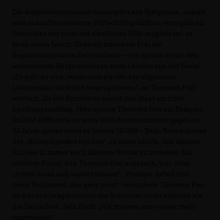
Die Ampelsubventionen bekämpfen nur Symptome, anstatt
eine zukunftsorientierte Wirtschaftspolitik zu ermöglichen.
Wenn dies nur noch mit staatlicher Hilfe möglich sei, so
laufe etwas falsch. Generell kritisierte Frei die
Regulierungswut in Deutschland – und sprach damit den
anwesenden Bürgermeistern samt Landrat aus der Seele:
Es geht zu weit, wenn man glaubt, das allgemeine
Lebensrisiko lässt sich wegregulieren.“, so Thorsten Frei
wörtlich. Zu viel Bürokratie macht den Staat am Ende
handlungsunfähig. Hier nannte Thorsten Frei ein Beispiel:
im Jahr 1990 habe es noch 5000 Bauvorschriften gegeben,
35 Jahre später seien es bereits 20.000 – Beim Bauen müsse
der „Kuchen größer werden“, es nütze nichts, den kleinen
Kuchen in immer noch kleinere Stücke zu zerteilen. Ein
weiterer Punkt, den Thorsten Frei ansprach, war, dass
Arbeit muss sich wieder lohnen“. „Weniger Arbeit und
mehr Wohlstand, das geht nicht“, resümierte Thorsten Frei.
So würden beispielsweise die Schweizer mehr arbeiten als
die Deutschen. Sein Fazit: „Wir müssen uns wieder mehr
anstrengen.“