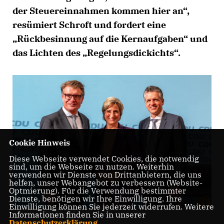
der Steuereinnahmen kommen hier an“,
resümiert Schroft und fordert eine
Rückbesinnung auf die Kernaufgaben“ und
das Lichten des „Regelungsdickichts“.
Cookie Hinweis
Diese Webseite verwendet Cookies, die notwendig
sind, um die Webseite zu nutzen. Weiterhin
verwenden wir Dienste von Drittanbietern, die uns
helfen, unser Webangebot zu verbessern (Website-
Optmierung). Für die Verwendung bestimmter
Dienste, benötigen wir Ihre Einwilligung. Ihre
Einwilligung können Sie jederzeit widerrufen. Weitere
Informationen finden Sie in unserer
Datenschutzerklärung
.