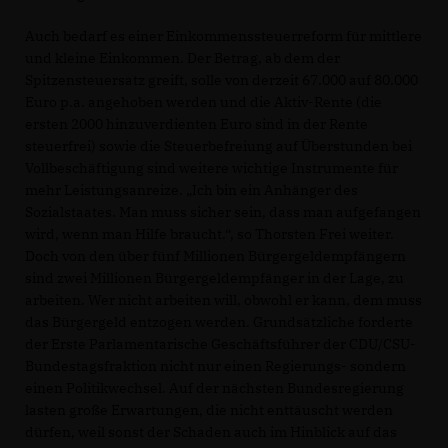
Auch bedarf es einer Einkommenssteuerreform für mittlere
und kleine Einkommen. Der Betrag, ab dem der
Spitzensteuersatz greift, solle von derzeit 67.000 auf 80.000
Euro p.a. angehoben werden und die Aktiv-Rente (die
ersten 2000 hinzuverdienten Euro sind in der Rente
steuerfrei) sowie die Steuerbefreiung auf Überstunden bei
Vollbeschäftigung sind weitere wichtige Instrumente für
mehr Leistungsanreize. „Ich bin ein Anhänger des
Sozialstaates. Man muss sicher sein, dass man aufgefangen
wird, wenn man Hilfe braucht.“, so Thorsten Frei weiter.
Doch von den über fünf Millionen Bürgergeldempfängern
sind zwei Millionen Bürgergeldempfänger in der Lage, zu
arbeiten. Wer nicht arbeiten will, obwohl er kann, dem muss
das Bürgergeld entzogen werden. Grundsätzliche forderte
der Erste Parlamentarische Geschäftsführer der CDU/CSU-
Bundestagsfraktion nicht nur einen Regierungs- sondern
einen Politikwechsel. Auf der nächsten Bundesregierung
lasten große Erwartungen, die nicht enttäuscht werden
dürfen, weil sonst der Schaden auch im Hinblick auf das