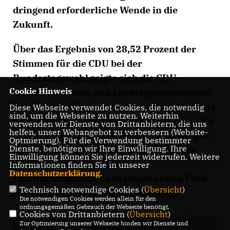
dringend erforderliche Wende in die
Zukunft.
Über das Ergebnis von 28,52 Prozent der
Stimmen für die CDU bei der
Bundestagswahl zeigte sich die CDU-
Cookie Hinweis
Kreisvorsitzende und Landtagsabgeordnete
Dr. Nicole Hoffmeister-Kraut erfreut.
Dieses
Diese Webseite verwendet Cookies, die notwendig
sind, um die Webseite zu nutzen. Weiterhin
eindeutige Wahlergebnis ist der Auftrag an die
verwenden wir Dienste von Drittanbietern, die uns
helfen, unser Webangebot zu verbessern (Website-
CDU, zügig die multiplen Krisen zu bewältigen
Optmierung). Für die Verwendung bestimmter
Dienste, benötigen wir Ihre Einwilligung. Ihre
und die dringend erforderlichen Reformen
Einwilligung können Sie jederzeit widerrufen. Weitere
umzusetzen“
so die CDU-
Informationen finden Sie in unserer
Datenschutzerklärung
.
Landtagsabgeordnete in einem ersten Fazit
Technisch notwendige Cookies (
Übersicht
)
zur Wahl vom vergangenen Sonntag.
Die notwendigen Cookies werden allein für den
ordnungsgemäßen Gebrauch der Webseite benötigt.
Cookies von Drittanbietern (
Übersicht
)
Zur Optimierung unserer Webseite binden wir Dienste und