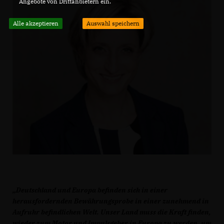
Angebote von Drittanbietern ein.
Alle akzeptieren
Auswahl speichern
Deutschland und Europa befinden sich in einer
herausfordernden Bewährungsprobe in einer zunehmend in
Aufruhr befindlichen Welt. Unser Land muss die Kraft finden,
wieder zum Motor und Impulsgeber in Europa zu werden, um