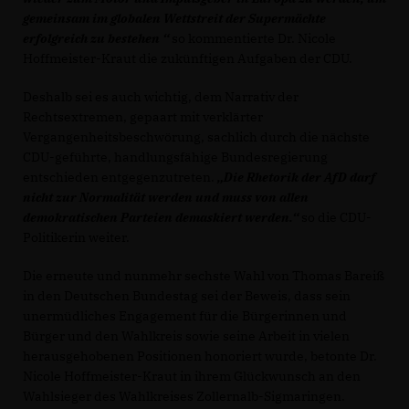
gemeinsam im globalen Wettstreit der Supermächte
erfolgreich zu bestehen “
so kommentierte Dr. Nicole
Hoffmeister-Kraut die zukünftigen Aufgaben der CDU.
Deshalb sei es auch wichtig, dem Narrativ der
Rechtsextremen, gepaart mit verklärter
Vergangenheitsbeschwörung, sachlich durch die nächste
CDU-geführte, handlungsfähige Bundesregierung
entschieden entgegenzutreten.
Die Rhetorik der AfD darf
nicht zur Normalität werden und muss von allen
demokratischen Parteien demaskiert werden.“
so die CDU-
Politikerin weiter.
Die erneute und nunmehr sechste Wahl von Thomas Bareiß
in den Deutschen Bundestag sei der Beweis, dass sein
unermüdliches Engagement für die Bürgerinnen und
Bürger und den Wahlkreis sowie seine Arbeit in vielen
herausgehobenen Positionen honoriert wurde, betonte Dr.
Nicole Hoffmeister-Kraut in ihrem Glückwunsch an den
Wahlsieger des Wahlkreises Zollernalb-Sigmaringen.